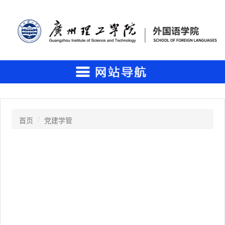
首页
党建学管
风雨不挡求学路，政策宣讲进钱东——钱东镇政府门前的政策宣讲摊位火了
2026年07月06日
两年盛夏，这支团队在钱东做同一件事：不让一个学生因家庭经济困难而失学
2026年07月06日
从“我怕读不起”到“我能上大学”——一场走访改变一个选择
2026年07月06日